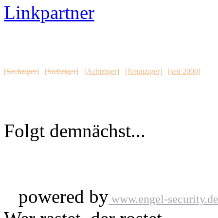
Linkpartner
[Sechziger]
[Siebziger]
[Achtziger]
[Neunziger]
[seit 2000]
Folgt demnächst...
powered by
www.engel-security.d