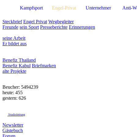
Kampfsport
Engel-Privat
Unternehmer
Anti-W
Steckbrief
Engel Privat
Wegbegleiter
Freunde
sein Sport
Presseberichte
Erinnerungen
seine Arbeit
Er bildet aus
Benefiz Thailand
Benefiz Kabul
Briefmarken
alte Projekte
Beucher: 5494239
heute: 455
gestern: 626
Studioleitung
Newsletter
Gästebuch
Forum