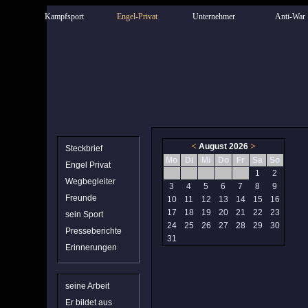
Kampfsport
Engel-Privat
Unternehmer
Anti-War
<
>
August 2026
Steckbrief
Mo
Di
Mi
Do
Fr
Sa
So
Engel Privat
1
2
Wegbegleiter
3
4
5
6
7
8
9
Freunde
10
11
12
13
14
15
16
17
18
19
20
21
22
23
sein Sport
24
25
26
27
28
29
30
Presseberichte
31
Erinnerungen
seine Arbeit
Er bildet aus