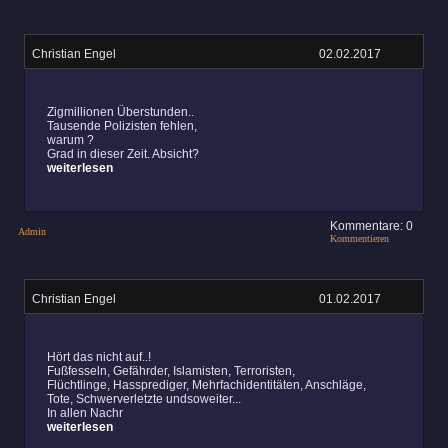
Christian Engel
02.02.2017
Zigmillionen Überstunden..
Tausende Polizisten fehlen,
warum ?
Grad in dieser Zeit. Absicht?
weiterlesen
Kommentare: 0
Admin
Kommentieren
Christian Engel
01.02.2017
Hört das nicht auf..!
Fußfesseln, Gefährder, Islamisten, Terroristen,
Flüchtlinge, Hassprediger, Mehrfachidentitäten, Anschläge,
Tote, Schwerverletzte undsoweiter...
In allen Nachr
weiterlesen