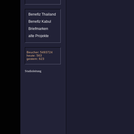
Benefiz Thailand
Benefiz Kabul
Briefmarken
alte Projekte
Beucher: 5493724
heute: 563
gestern: 623
Studioleitung