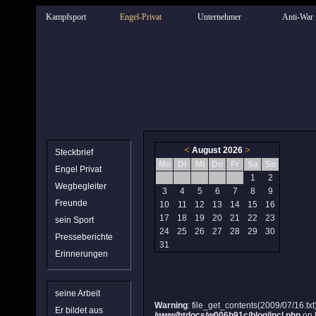
Kampfsport
Engel-Privat
Unternehmer
Anti-War
<
>
August 2026
Steckbrief
Mo
Di
Mi
Do
Fr
Sa
So
Engel Privat
1
2
Wegbegleiter
3
4
5
6
7
8
9
Freunde
10
11
12
13
14
15
16
17
18
19
20
21
22
23
sein Sport
24
25
26
27
28
29
30
Presseberichte
31
Erinnerungen
seine Arbeit
Warning
: file_get_contents(2009/07/16.txt)
Er bildet aus
/www/htdocs/w006b91c/blog/incl.php
on 