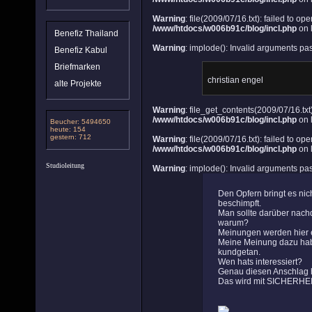
Warning
: file(2009/07/16.txt): failed to op
/www/htdocs/w006b91c/blog/incl.php
on 
Benefiz Thailand
Warning
: implode(): Invalid arguments pa
Benefiz Kabul
Briefmarken
christian engel
alte Projekte
Warning
: file_get_contents(2009/07/16.txt)
/www/htdocs/w006b91c/blog/incl.php
on 
Beucher: 5494650
heute: 154
gestern: 712
Warning
: file(2009/07/16.txt): failed to op
/www/htdocs/w006b91c/blog/incl.php
on 
Studioleitung
Warning
: implode(): Invalid arguments pa
Den Opfern bringt es nic
beschimpft.
Man sollte darüber nach
warum?
Meinungen werden hier er
Meine Meinung dazu hab
kundgetan.
Wen hats interessiert?
Genau diesen Anschlag 
Das wird mit SICHERHEIT 