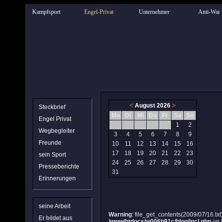
Kampfsport
Engel-Privat
Unternehmer
Anti-War
<
>
August 2026
Steckbrief
Mo
Di
Mi
Do
Fr
Sa
So
Engel Privat
1
2
Wegbegleiter
3
4
5
6
7
8
9
Freunde
10
11
12
13
14
15
16
17
18
19
20
21
22
23
sein Sport
24
25
26
27
28
29
30
Presseberichte
31
Erinnerungen
seine Arbeit
Warning
: file_get_contents(2009/07/16.txt)
Er bildet aus
/www/htdocs/w006b91c/blog/incl.php
on 