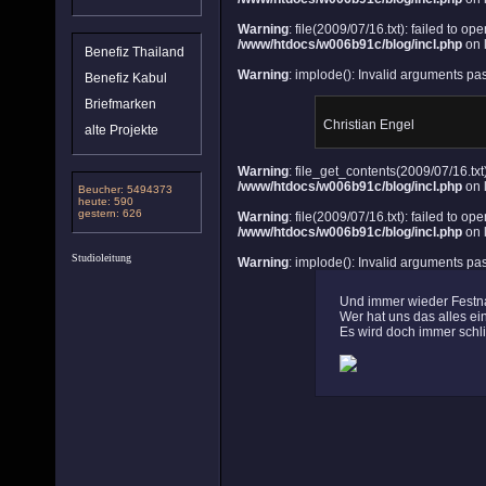
Warning
: file(2009/07/16.txt): failed to op
/www/htdocs/w006b91c/blog/incl.php
on 
Benefiz Thailand
Warning
: implode(): Invalid arguments pa
Benefiz Kabul
Briefmarken
Christian Engel
alte Projekte
Warning
: file_get_contents(2009/07/16.txt)
/www/htdocs/w006b91c/blog/incl.php
on 
Beucher: 5494373
heute: 590
gestern: 626
Warning
: file(2009/07/16.txt): failed to op
/www/htdocs/w006b91c/blog/incl.php
on 
Studioleitung
Warning
: implode(): Invalid arguments pa
Und immer wieder Fest
Wer hat uns das alles ei
Es wird doch immer schli