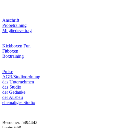
Anschrift
Probetraining
Mitgliedsvertrag
Kickboxen Fun
Fitboxen
Boxtraining
Preise
AGB/Studioordnung
das Unternehmen
das Studio
der Gedanke
der Ausbau
ehemaliges Studio
Besucher: 5494442
heute: 659