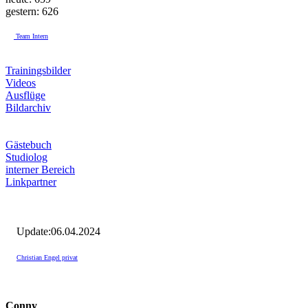
gestern: 626
Team Intern
Trainingsbilder
Videos
Ausflüge
Bildarchiv
Gästebuch
Studiolog
interner Bereich
Linkpartner
Update:06.04.2024
Christian Engel privat
Conny