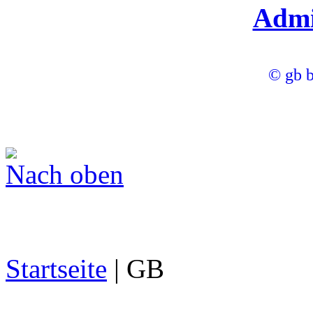
Admi
© gb b
Nach oben
Startseite
| GB