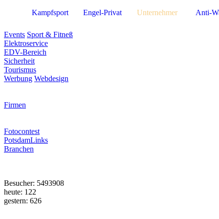
Kampfsport
Engel-Privat
Unternehmer
Anti-W
Events
Sport & Fitneß
Elektroservice
EDV-Bereich
Sicherheit
Tourismus
Werbung
Webdesign
Firmen
Fotocontest
PotsdamLinks
Branchen
Besucher: 5493908
heute: 122
gestern: 626