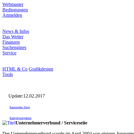
Webmaster
Bedingungen
Anmelden
News & Infos
Das Wetter
Finanzen
Suchengines
Service
HTML & Co
Grafikdesign
Tools
Update:12.02.2017
Kaminofen Shop
Kampfsportgalerie
Unternehmerverbund / Serviceseite
Der Unternehmerverbund wurde im April 2004 von einigen Jungunte