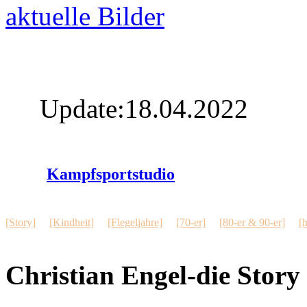
aktuelle Bilder
Update:18.04.2022
Kampfsportstudio
[Story]
[Kindheit]
[Flegeljahre]
[70-er]
[80-er & 90-er]
[
Christian Engel-die Story