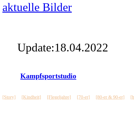
aktuelle Bilder
Update:18.04.2022
Kampfsportstudio
[Story]
[Kindheit]
[Flegeljahre]
[70-er]
[80-er & 90-er]
[