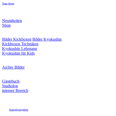
Team Intern
Neuigkeiten
Shop
Bilder Kickboxen
Bilder Kyokushin
Kickboxen Techniken
Kyokushin Lehrgang
Kyokushin für Kids
Archiv Bilder
Gästebuch
Studiolog
interner Bereich
Kampfsportgalerie