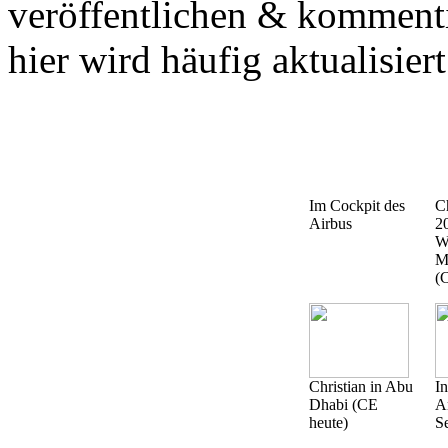
veröffentlichen & kommenti
hier wird häufig aktualisiert
Im Cockpit des
Ch
Airbus
2
W
M
(C
Christian in Abu
I
Dhabi (CE
A
heute)
S