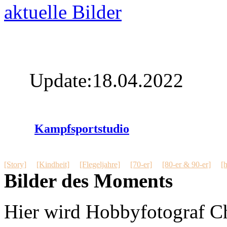
aktuelle Bilder
Update:18.04.2022
Kampfsportstudio
[Story]
[Kindheit]
[Flegeljahre]
[70-er]
[80-er & 90-er]
[
Bilder des Moments
Hier wird Hobbyfotograf Chr